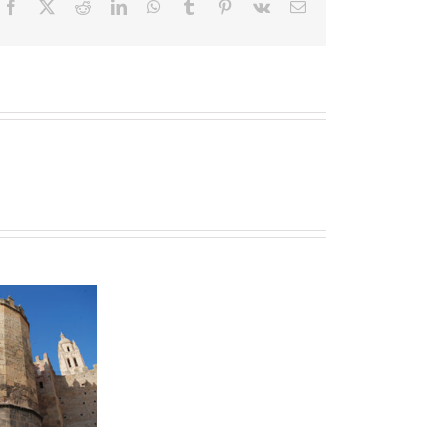
Facebook
X
Reddit
LinkedIn
WhatsApp
Tumblr
Pinterest
Vk
Correo
electrónico