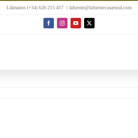
Llámanos (+34) 626 215 457
|
lafuente@lafuentecasarural.com
Facebook
Instagram
YouTube
X