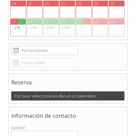
24
25
26
27
28
29
30
31
01
02
03
04
05
06
124€
124€
124€
124€
1
1
1
1
Reserva
Por favor selecciona los días en el calendario.
Información de contacto
Nombre