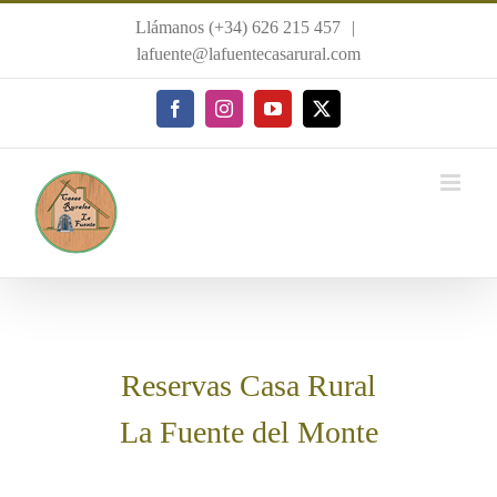
Saltar
Llámanos (+34) 626 215 457
|
al
lafuente@lafuentecasarural.com
contenido
Facebook
Instagram
YouTube
X
Reservas Casa Rural
La Fuente del Monte