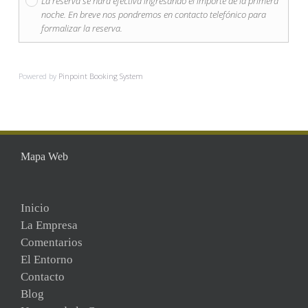
La reserva se hará efectiva ingresando el importe de la primera
noche. En breve nos pondremos en contacto telefónico para
formalizar la reserva.
Powered by
Pinpoint Booking System
Mapa Web
Inicio
La Empresa
Comentarios
El Entorno
Contacto
Blog