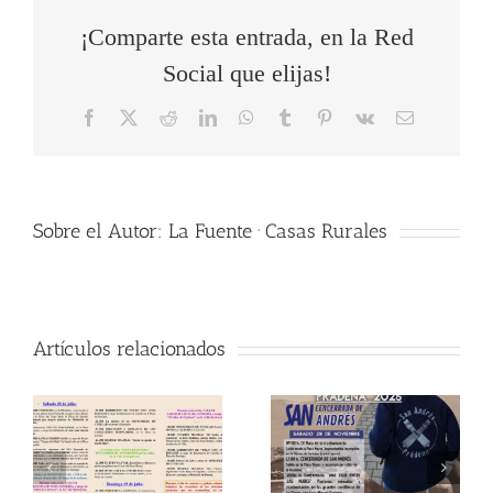
¡Comparte esta entrada, en la Red
Social que elijas!
Facebook
X
Reddit
LinkedIn
WhatsApp
Tumblr
Pinterest
Vk
Correo
electrónico
Sobre el Autor:
La Fuente · Casas Rurales
Artículos relacionados