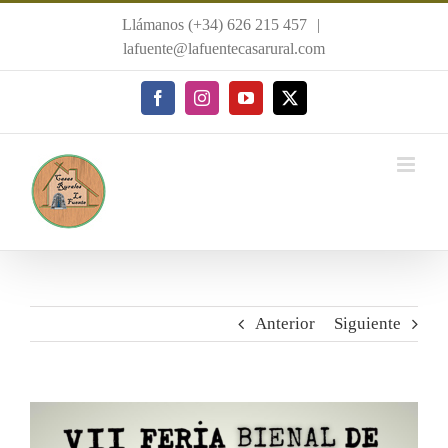
Saltar
Llámanos (+34) 626 215 457
|
al
lafuente@lafuentecasarural.com
contenido
Facebook
Instagram
YouTube
X
Anterior
Siguiente