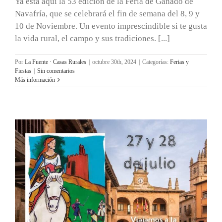
Ya está aquí la 53 edición de la Feria de Ganado de
Navafría, que se celebrará el fin de semana del 8, 9 y
10 de Noviembre. Un evento imprescindible si te gusta
la vida rural, el campo y sus tradiciones. [...]
Por
La Fuente · Casas Rurales
|
octubre 30th, 2024
|
Categorías:
Ferias y
Fiestas
|
Sin comentarios
Más información