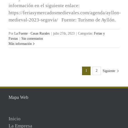
información en el siguiente enlace:
https://feriasymercadosmedievales.com/agenda/ayllon-
medieval-2023-segovia/ Fuente: Turismo de Ayllón.
Por
La Fuente · Casas Rurales
|
julio 27th, 2023
|
Categorías:
Ferias y
Fiestas
|
Sin comentarios
Más información
1
2
Siguiente
Mapa Web
Inicio
La Empresa