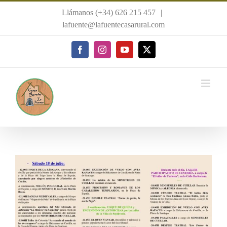
Saltar
Llámanos (+34) 626 215 457
|
al
lafuente@lafuentecasarural.com
contenido
Facebook
Instagram
YouTube
X