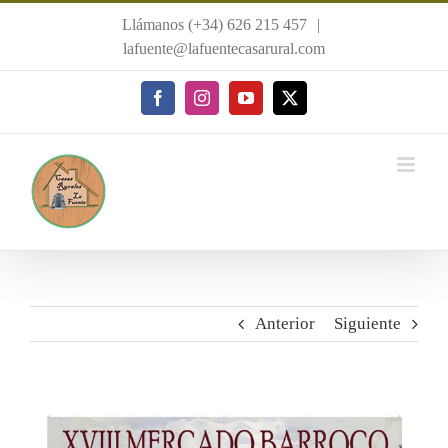
Saltar
Llámanos (+34) 626 215 457
|
al
lafuente@lafuentecasarural.com
contenido
Facebook
Instagram
YouTube
X
Anterior
Siguiente