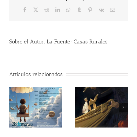
Facebook
X
Reddit
LinkedIn
WhatsApp
Tumblr
Pinterest
Vk
Correo
electrónico
Sobre el Autor:
La Fuente · Casas Rurales
Artículos relacionados