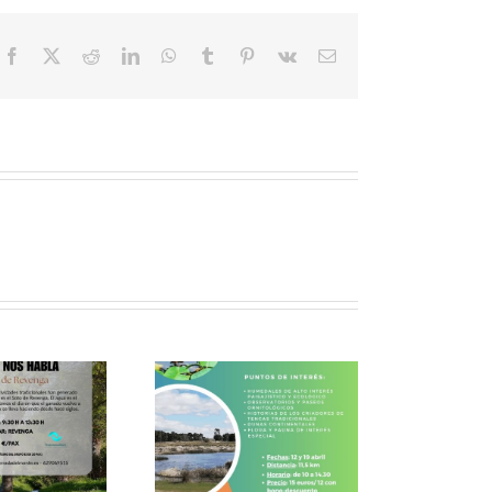
Facebook
X
Reddit
LinkedIn
WhatsApp
Tumblr
Pinterest
Vk
Correo
electrónico