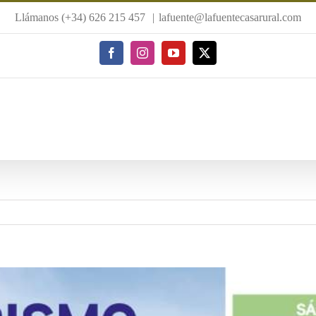
Llámanos (+34) 626 215 457
|
lafuente@lafuentecasarural.com
Facebook
Instagram
YouTube
X