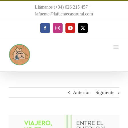
Saltar
Llámanos (+34) 626 215 457
|
al
lafuente@lafuentecasarural.com
contenido
Facebook
Instagram
YouTube
X
Anterior
Siguiente