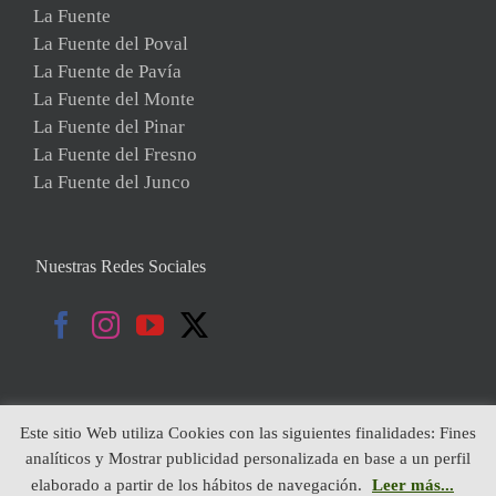
La Fuente
La Fuente del Poval
La Fuente de Pavía
La Fuente del Monte
La Fuente del Pinar
La Fuente del Fresno
La Fuente del Junco
Nuestras Redes Sociales
Este sitio Web utiliza Cookies con las siguientes finalidades: Fines
analíticos y Mostrar publicidad personalizada en base a un perfil
Copyright 2019 | Todos Los Derechos Reservados | Diseñado por:
elaborado a partir de los hábitos de navegación.
Leer más...
Globales Internet
|
Política de Cookies
|
Aviso Legal
|
Política de