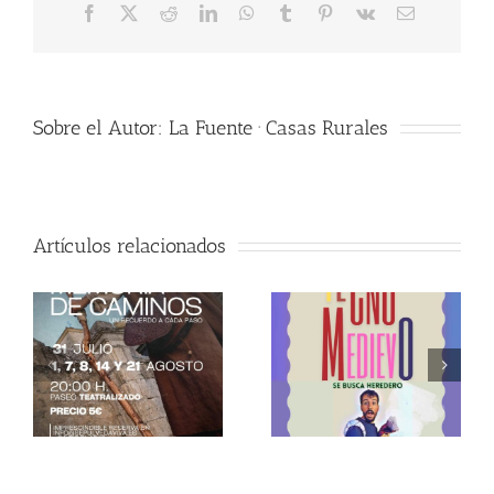
Facebook
X
Reddit
LinkedIn
WhatsApp
Tumblr
Pinterest
Vk
Correo
electrónico
Sobre el Autor:
La Fuente · Casas Rurales
Artículos relacionados