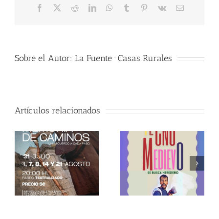
Facebook
X
Reddit
LinkedIn
WhatsApp
Tumblr
Pinterest
Vk
Correo
electrónico
Sobre el Autor:
La Fuente · Casas Rurales
Artículos relacionados