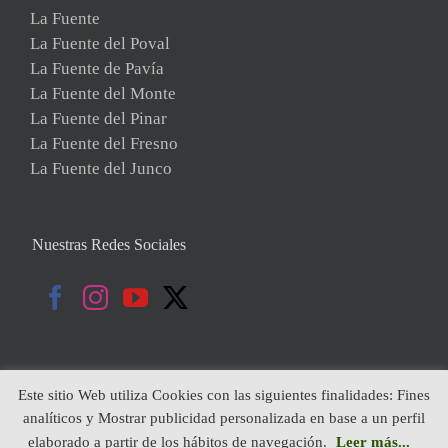
La Fuente
La Fuente del Poval
La Fuente de Pavía
La Fuente del Monte
La Fuente del Pinar
La Fuente del Fresno
La Fuente del Junco
Nuestras Redes Sociales
Este sitio Web utiliza Cookies con las siguientes finalidades: Fines
analíticos y Mostrar publicidad personalizada en base a un perfil
Copyright 2019 | Todos Los Derechos Reservados | Diseñado por:
elaborado a partir de los hábitos de navegación.
Leer más...