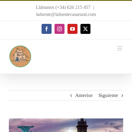
Saltar
Llámanos (+34) 626 215 457
|
al
lafuente@lafuentecasarural.com
contenido
Facebook
Instagram
YouTube
X
Anterior
Siguiente