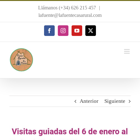
Saltar
Llámanos (+34) 626 215 457
|
al
lafuente@lafuentecasarural.com
contenido
Facebook
Instagram
YouTube
X
Anterior
Siguiente