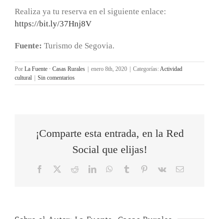
Realiza ya tu reserva en el siguiente enlace:
https://bit.ly/37Hnj8V
Fuente:
Turismo de Segovia.
Por
La Fuente · Casas Rurales
|
enero 8th, 2020
|
Categorías:
Actividad
cultural
|
Sin comentarios
¡Comparte esta entrada, en la Red
Social que elijas!
Facebook
X
Reddit
LinkedIn
WhatsApp
Tumblr
Pinterest
Vk
Correo
electrónico