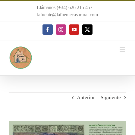
Saltar
Llámanos (+34) 626 215 457
|
al
lafuente@lafuentecasarural.com
contenido
Facebook
Instagram
YouTube
X
Anterior
Siguiente