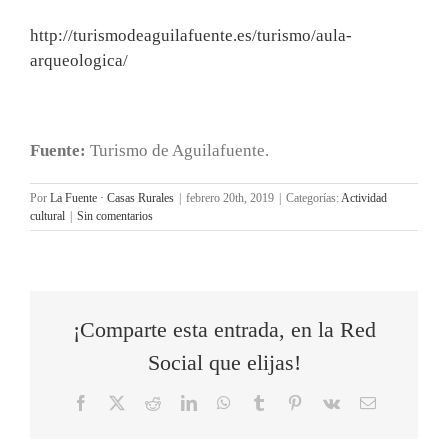
http://turismodeaguilafuente.es/turismo/aula-
arqueologica/
Fuente:
Turismo de Aguilafuente.
Por
La Fuente · Casas Rurales
|
febrero 20th, 2019
|
Categorías:
Actividad
cultural
|
Sin comentarios
¡Comparte esta entrada, en la Red
Social que elijas!
Facebook
X
Reddit
LinkedIn
WhatsApp
Tumblr
Pinterest
Vk
Correo
electrónico