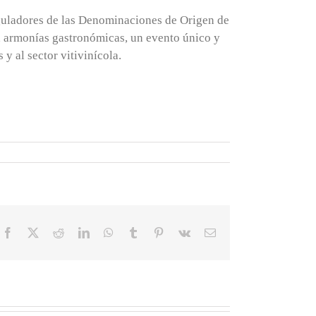
eguladores de las Denominaciones de Origen de
s, armonías gastronómicas, un evento único y
 al sector vitivinícola.
Facebook
X
Reddit
LinkedIn
WhatsApp
Tumblr
Pinterest
Vk
Correo
electrónico