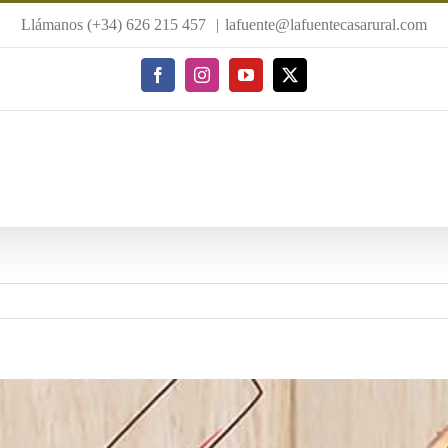
Llámanos (+34) 626 215 457
|
lafuente@lafuentecasarural.com
Facebook
Instagram
YouTube
X