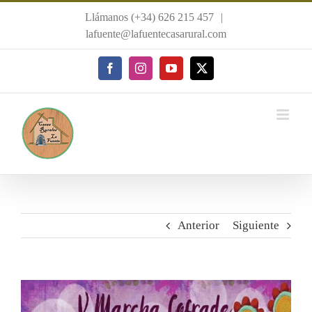
Saltar
Llámanos (+34) 626 215 457
|
al
lafuente@lafuentecasarural.com
contenido
Facebook
Instagram
YouTube
X
Anterior
Siguiente