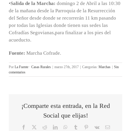
•
Salida de la Marcha:
domingo 2 de Abril a las 10:30
de la mañana desde la Parroquia de la Resurrección
del Señor desde donde se recorrerán 11 km pasando
por todas las Iglesias donde tienen sus sedes las
Cofradías Segovianas,para finalizar a los pies del
acueducto.
Fuente:
Marcha Cofrade.
Por
La Fuente · Casas Rurales
|
marzo 27th, 2017
|
Categorías:
Marchas
|
Sin
comentarios
¡Comparte esta entrada, en la Red
Social que elijas!
Facebook
X
Reddit
LinkedIn
WhatsApp
Tumblr
Pinterest
Vk
Correo