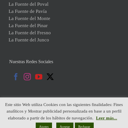
La Fuente del Poval
La Fuente de Pavía
La Fuente del Monte
La Fuente del Pinar
La Fuente del Fresno
La Fuente del Junco
Nuestras Redes Sociales
Este sitio Web utiliza Cookies con las siguientes finalidades: Fines
analíticos y Mostrar publicidad personalizada en base a un perfil
Copyright 2019 | Todos Los Derechos Reservados | Diseñado por:
elaborado a partir de los hábitos de navegación.
Leer más...
Globales Internet
|
Política de Cookies
|
Aviso Legal
|
Política de
Privacidad
Ajustes
Aceptar
Rechazar