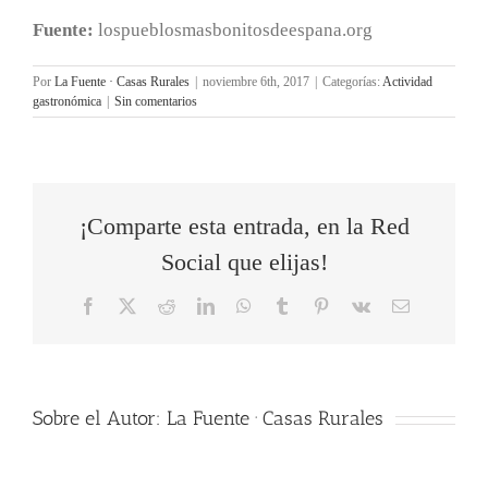
Fuente:
lospueblosmasbonitosdeespana.org
Por
La Fuente · Casas Rurales
|
noviembre 6th, 2017
|
Categorías:
Actividad
gastronómica
|
Sin comentarios
¡Comparte esta entrada, en la Red
Social que elijas!
Facebook
X
Reddit
LinkedIn
WhatsApp
Tumblr
Pinterest
Vk
Correo
electrónico
Sobre el Autor:
La Fuente · Casas Rurales