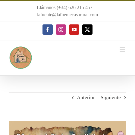
Saltar
Llámanos (+34) 626 215 457
|
al
lafuente@lafuentecasarural.com
contenido
Facebook
Instagram
YouTube
X
Anterior
Siguiente