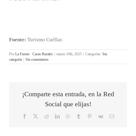
Fuente:
Turismo Cuéllar.
Por
La Fuente · Casas Rurales
|
marzo 19th, 2025
|
Categorías:
Sin
categoría
|
Sin comentarios
¡Comparte esta entrada, en la Red
Social que elijas!
Facebook
X
Reddit
LinkedIn
WhatsApp
Tumblr
Pinterest
Vk
Correo
electrónico