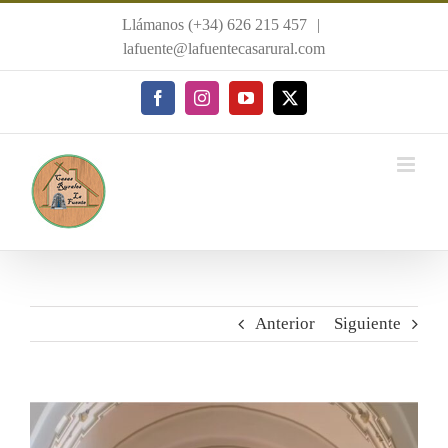
Saltar
Llámanos (+34) 626 215 457
|
al
lafuente@lafuentecasarural.com
contenido
Facebook
Instagram
YouTube
X
Anterior
Siguiente