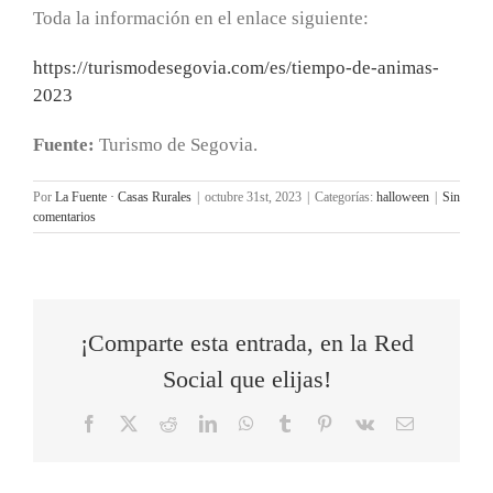
Toda la información en el enlace siguiente:
https://turismodesegovia.com/
es/tiempo-de-animas-
2023
Fuente:
Turismo de Segovia.
Por
La Fuente · Casas Rurales
|
octubre 31st, 2023
|
Categorías:
halloween
|
Sin
comentarios
¡Comparte esta entrada, en la Red
Social que elijas!
Facebook
X
Reddit
LinkedIn
WhatsApp
Tumblr
Pinterest
Vk
Correo
electrónico