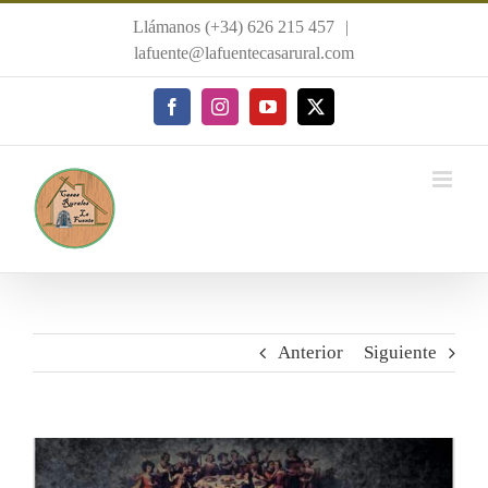
Saltar
Llámanos (+34) 626 215 457
|
al
lafuente@lafuentecasarural.com
contenido
Facebook
Instagram
YouTube
X
Anterior
Siguiente