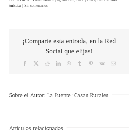
Por
La Fuente · Casas Rurales
|
agosto 12th, 2021
|
Categorías:
Actividad
turística
|
Sin comentarios
¡Comparte esta entrada, en la Red
Social que elijas!
Facebook
X
Reddit
LinkedIn
WhatsApp
Tumblr
Pinterest
Vk
Correo
electrónico
Sobre el Autor:
La Fuente · Casas Rurales
Artículos relacionados