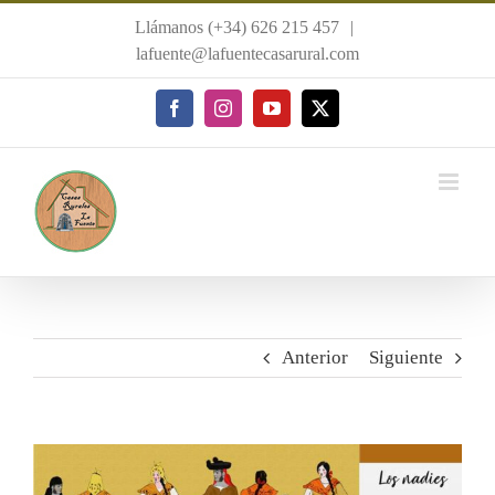
Saltar
Llámanos (+34) 626 215 457
|
al
lafuente@lafuentecasarural.com
contenido
Facebook
Instagram
YouTube
X
Anterior
Siguiente