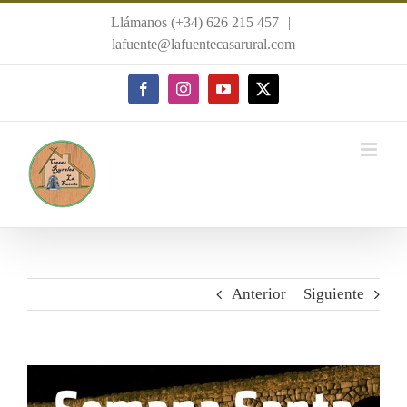
Saltar
Llámanos (+34) 626 215 457
|
al
lafuente@lafuentecasarural.com
contenido
Facebook
Instagram
YouTube
X
Anterior
Siguiente