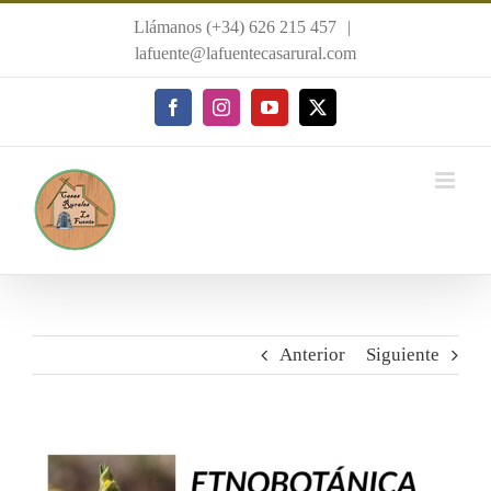
Saltar
Llámanos (+34) 626 215 457
|
al
lafuente@lafuentecasarural.com
contenido
Facebook
Instagram
YouTube
X
Anterior
Siguiente