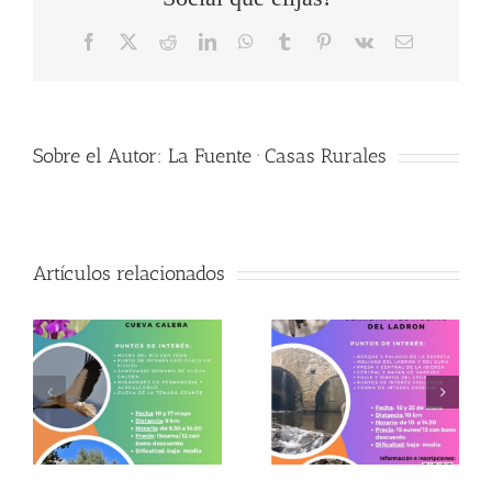
Facebook
X
Reddit
LinkedIn
WhatsApp
Tumblr
Pinterest
Vk
Correo
electrónico
Sobre el Autor:
La Fuente · Casas Rurales
Artículos relacionados