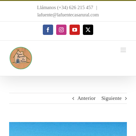
Saltar
Llámanos (+34) 626 215 457
|
al
lafuente@lafuentecasarural.com
contenido
Facebook
Instagram
YouTube
X
Anterior
Siguiente