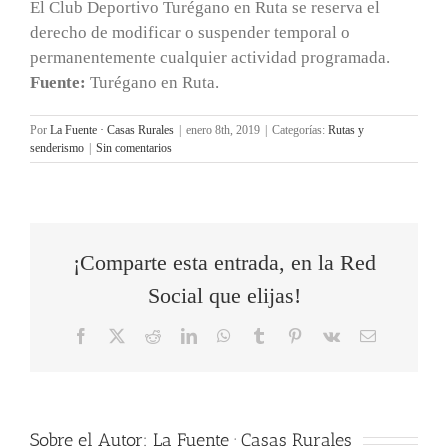
El Club Deportivo Turégano en Ruta se reserva el
derecho de modificar o suspender temporal o
permanentemente cualquier actividad programada.
Fuente:
Turégano en Ruta.
Por
La Fuente · Casas Rurales
|
enero 8th, 2019
|
Categorías:
Rutas y
senderismo
|
Sin comentarios
¡Comparte esta entrada, en la Red
Social que elijas!
Facebook
X
Reddit
LinkedIn
WhatsApp
Tumblr
Pinterest
Vk
Correo
electrónico
Sobre el Autor:
La Fuente · Casas Rurales