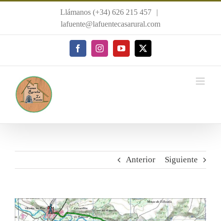
Saltar
Llámanos (+34) 626 215 457
|
al
lafuente@lafuentecasarural.com
contenido
Facebook
Instagram
YouTube
X
Anterior
Siguiente