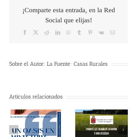
¡Comparte esta entrada, en la Red
Social que elijas!
Facebook
X
Reddit
LinkedIn
WhatsApp
Tumblr
Pinterest
Vk
Correo
electrónico
Sobre el Autor:
La Fuente · Casas Rurales
Artículos relacionados