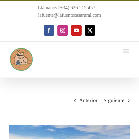
Saltar
Llámanos (+34) 626 215 457
|
al
lafuente@lafuentecasarural.com
contenido
Facebook
Instagram
YouTube
X
Anterior
Siguiente