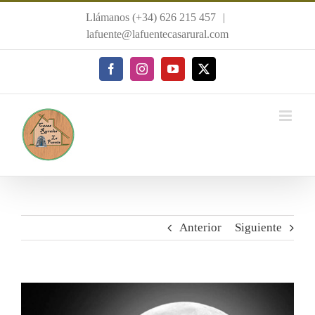
Saltar
Llámanos (+34) 626 215 457
|
al
lafuente@lafuentecasarural.com
contenido
Facebook
Instagram
YouTube
X
Anterior
Siguiente