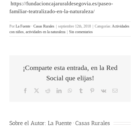
https://
fundacioncajaruraldesegovia.
es/paseo-
familiar-
teatralizado-en-la-naturaleza/
Por
La Fuente · Casas Rurales
|
septiembre 12th, 2018
|
Categorías:
Actividades
con niños
,
actividades en la naturaleza
|
Sin comentarios
¡Comparte esta entrada, en la Red
Social que elijas!
Facebook
X
Reddit
LinkedIn
WhatsApp
Tumblr
Pinterest
Vk
Correo
electrónico
Sobre el Autor:
La Fuente · Casas Rurales