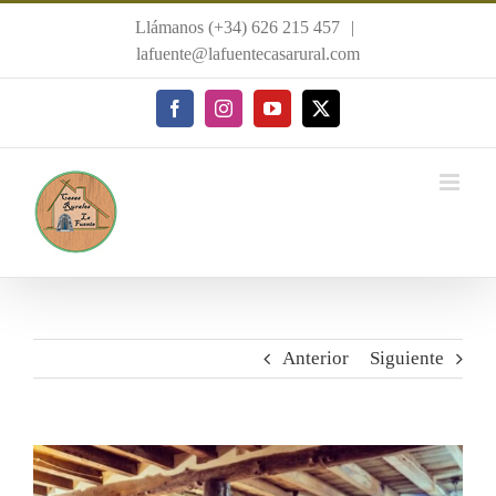
Saltar
Llámanos (+34) 626 215 457
|
al
lafuente@lafuentecasarural.com
contenido
Facebook
Instagram
YouTube
X
Anterior
Siguiente