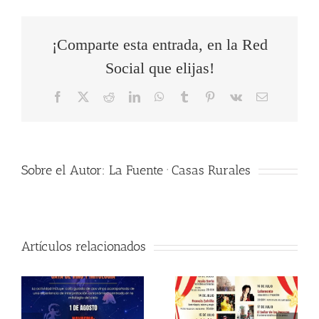
¡Comparte esta entrada, en la Red
Social que elijas!
Facebook
X
Reddit
LinkedIn
WhatsApp
Tumblr
Pinterest
Vk
Correo
electrónico
Sobre el Autor:
La Fuente · Casas Rurales
Artículos relacionados