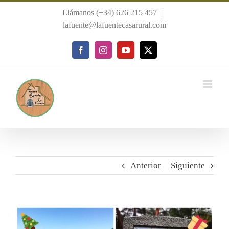
Saltar
Llámanos (+34) 626 215 457
|
al
lafuente@lafuentecasarural.com
contenido
Facebook
Instagram
YouTube
X
Anterior
Siguiente