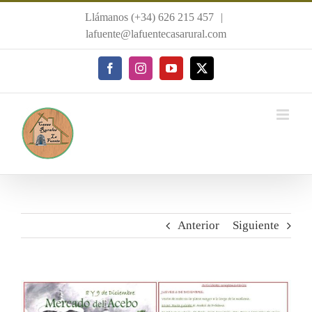
Saltar
Llámanos (+34) 626 215 457
|
al
lafuente@lafuentecasarural.com
contenido
Facebook
Instagram
YouTube
X
Anterior
Siguiente