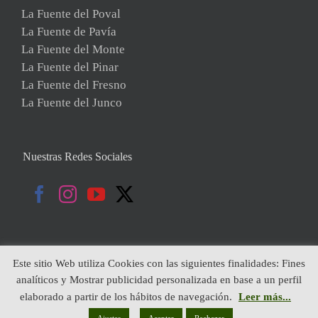
La Fuente del Poval
La Fuente de Pavía
La Fuente del Monte
La Fuente del Pinar
La Fuente del Fresno
La Fuente del Junco
Nuestras Redes Sociales
Este sitio Web utiliza Cookies con las siguientes finalidades: Fines
analíticos y Mostrar publicidad personalizada en base a un perfil
Copyright 2019 | Todos Los Derechos Reservados | Diseñado por:
elaborado a partir de los hábitos de navegación.
Leer más...
Globales Internet
|
Política de Cookies
|
Aviso Legal
|
Política de