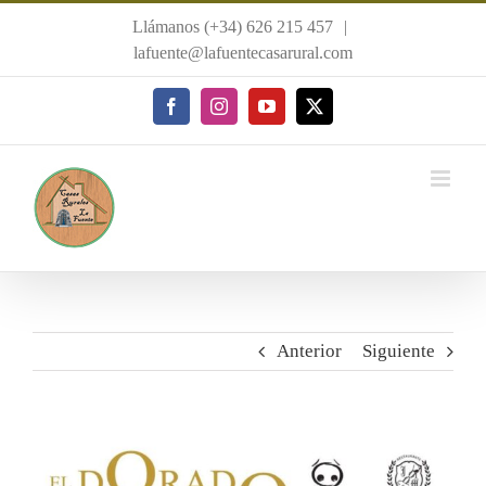
Saltar
Llámanos (+34) 626 215 457
|
al
lafuente@lafuentecasarural.com
contenido
Facebook
Instagram
YouTube
X
Anterior
Siguiente