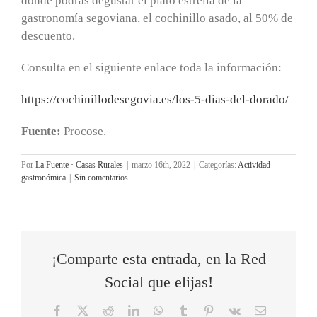
donde podrás degustar el plato estrella de la
gastronomía segoviana, el cochinillo asado, al 50% de
descuento.
Consulta en el siguiente enlace toda la información:
https://cochinillodesegovia.es/los-5-dias-del-dorado/
Fuente:
Procose.
Por
La Fuente · Casas Rurales
|
marzo 16th, 2022
|
Categorías:
Actividad
gastronómica
|
Sin comentarios
¡Comparte esta entrada, en la Red
Social que elijas!
Facebook
X
Reddit
LinkedIn
WhatsApp
Tumblr
Pinterest
Vk
Correo