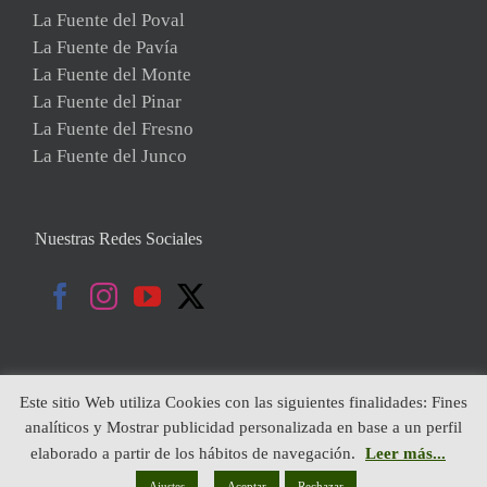
La Fuente del Poval
La Fuente de Pavía
La Fuente del Monte
La Fuente del Pinar
La Fuente del Fresno
La Fuente del Junco
Nuestras Redes Sociales
Este sitio Web utiliza Cookies con las siguientes finalidades: Fines
analíticos y Mostrar publicidad personalizada en base a un perfil
Copyright 2019 | Todos Los Derechos Reservados | Diseñado por:
elaborado a partir de los hábitos de navegación.
Leer más...
Globales Internet
|
Política de Cookies
|
Aviso Legal
|
Política de
Privacidad
Ajustes
Aceptar
Rechazar