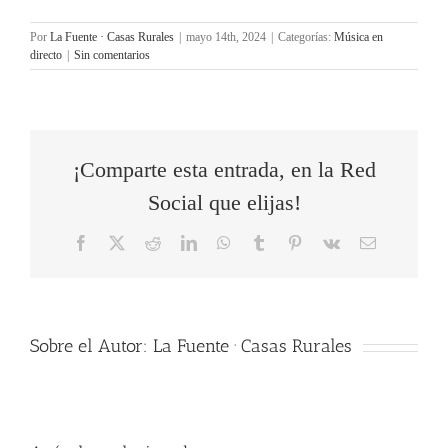
Por
La Fuente · Casas Rurales
|
mayo 14th, 2024
|
Categorías:
Música en
directo
|
Sin comentarios
¡Comparte esta entrada, en la Red
Social que elijas!
Facebook
X
Reddit
LinkedIn
WhatsApp
Tumblr
Pinterest
Vk
Correo
electrónico
Sobre el Autor:
La Fuente · Casas Rurales