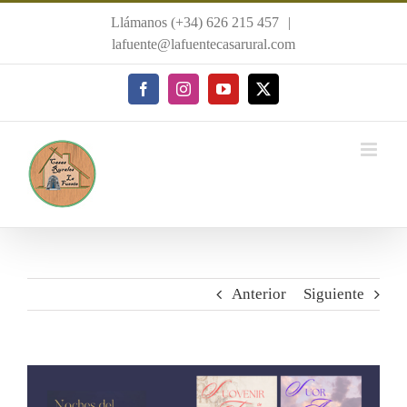
Saltar
Llámanos (+34) 626 215 457
|
al
lafuente@lafuentecasarural.com
contenido
Facebook
Instagram
YouTube
X
Anterior
Siguiente