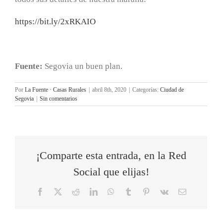
https://bit.ly/2xRKAIO
Fuente:
Segovia un buen plan.
Por
La Fuente · Casas Rurales
|
abril 8th, 2020
|
Categorías:
Ciudad de
Segovia
|
Sin comentarios
¡Comparte esta entrada, en la Red
Social que elijas!
Facebook
X
Reddit
LinkedIn
WhatsApp
Tumblr
Pinterest
Vk
Correo
electrónico