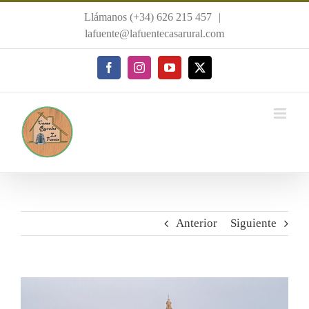
Saltar
Llámanos (+34) 626 215 457
|
al
lafuente@lafuentecasarural.com
contenido
Facebook
Instagram
YouTube
X
Anterior
Siguiente