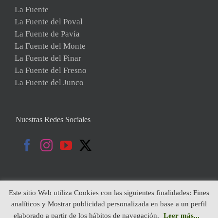
La Fuente
La Fuente del Poval
La Fuente de Pavía
La Fuente del Monte
La Fuente del Pinar
La Fuente del Fresno
La Fuente del Junco
Nuestras Redes Sociales
Este sitio Web utiliza Cookies con las siguientes finalidades: Fines
analíticos y Mostrar publicidad personalizada en base a un perfil
Copyright 2019 | Todos Los Derechos Reservados | Diseñado por:
elaborado a partir de los hábitos de navegación.
Leer más...