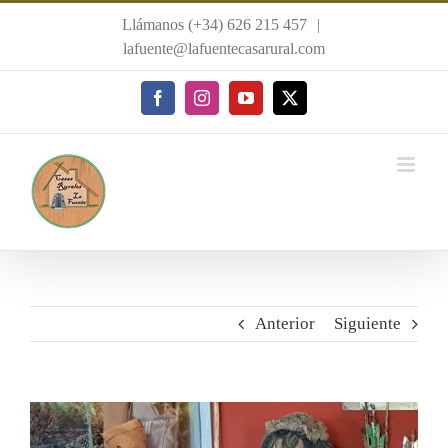
Saltar
Llámanos (+34) 626 215 457
|
al
lafuente@lafuentecasarural.com
contenido
Facebook
Instagram
YouTube
X
Anterior
Siguiente