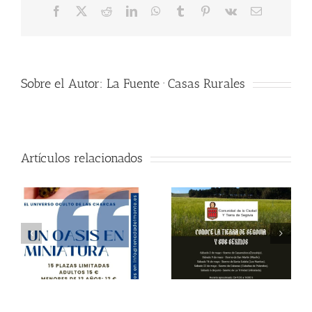
Facebook
X
Reddit
LinkedIn
WhatsApp
Tumblr
Pinterest
Vk
Correo
electrónico
Sobre el Autor:
La Fuente · Casas Rurales
Artículos relacionados