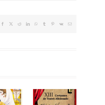
Facebook
X
Reddit
LinkedIn
WhatsApp
Tumblr
Pinterest
Vk
Correo
electrónico