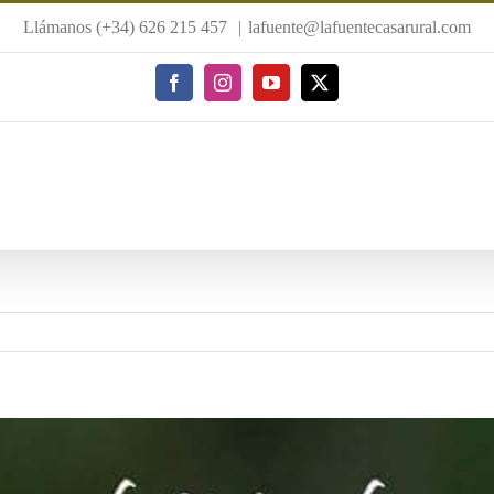
Llámanos (+34) 626 215 457
|
lafuente@lafuentecasarural.com
Facebook
Instagram
YouTube
X