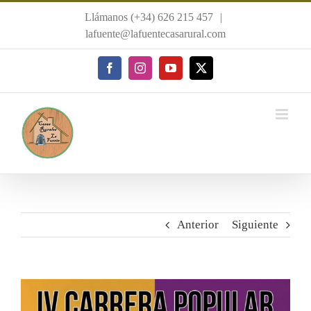
Saltar
Llámanos (+34) 626 215 457
|
al
lafuente@lafuentecasarural.com
contenido
Facebook
Instagram
YouTube
X
Anterior
Siguiente