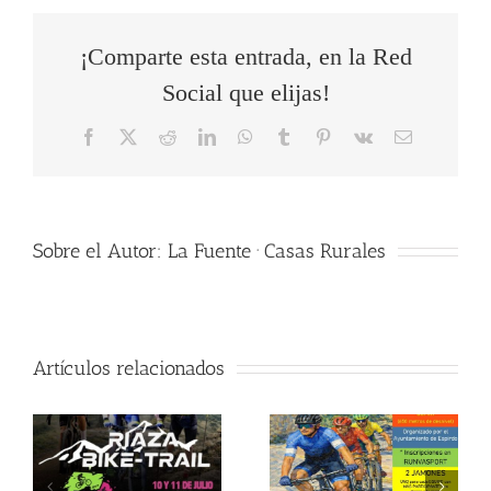
¡Comparte esta entrada, en la Red
Social que elijas!
Facebook
X
Reddit
LinkedIn
WhatsApp
Tumblr
Pinterest
Vk
Correo
electrónico
Sobre el Autor:
La Fuente · Casas Rurales
Artículos relacionados