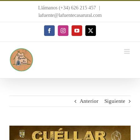
Saltar
Llámanos (+34) 626 215 457
|
al
lafuente@lafuentecasarural.com
contenido
Facebook
Instagram
YouTube
X
Anterior
Siguiente