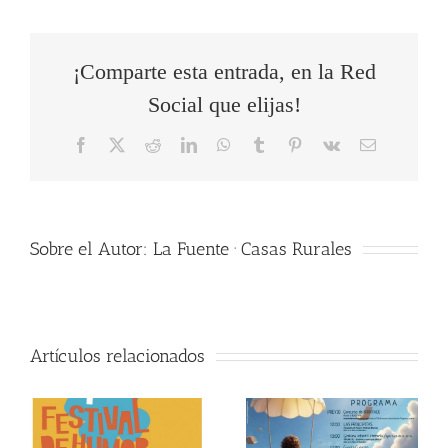
¡Comparte esta entrada, en la Red
Social que elijas!
Facebook
X
Reddit
LinkedIn
WhatsApp
Tumblr
Pinterest
Vk
Correo
electrónico
Sobre el Autor:
La Fuente · Casas Rurales
Artículos relacionados