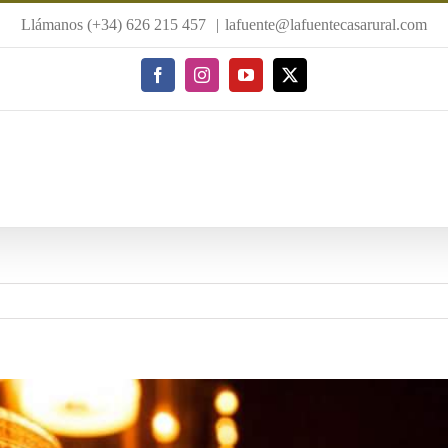
Llámanos (+34) 626 215 457
|
lafuente@lafuentecasarural.com
Facebook
Instagram
YouTube
X