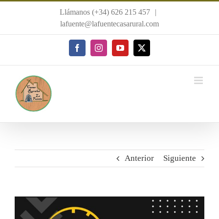
Saltar
Llámanos (+34) 626 215 457
|
al
lafuente@lafuentecasarural.com
contenido
Facebook
Instagram
YouTube
X
Anterior
Siguiente