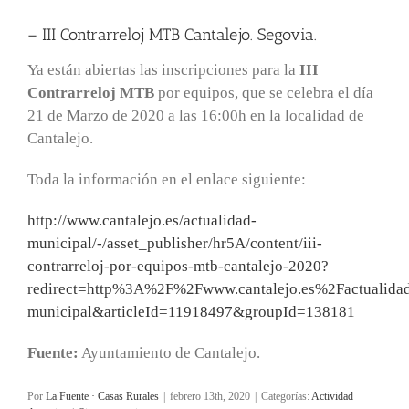
– III Contrarreloj MTB Cantalejo. Segovia.
Ya están abiertas las inscripciones para la
III
Contrarreloj MTB
por equipos, que se celebra el día
21 de Marzo de 2020 a las 16:00h en la localidad de
Cantalejo.
Toda la información en el enlace siguiente:
http://www.cantalejo.es/actualidad-
municipal/-/asset_publisher/hr5A/content/iii-
contrarreloj-por-equipos-mtb-cantalejo-2020?
redirect=http%3A%2F%2Fwww.cantalejo.es%2Factualida
municipal&articleId=11918497&groupId=138181
Fuente:
Ayuntamiento de Cantalejo.
Por
La Fuente · Casas Rurales
|
febrero 13th, 2020
|
Categorías:
Actividad