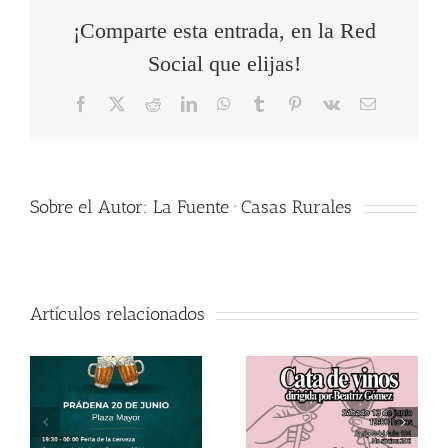
¡Comparte esta entrada, en la Red
Social que elijas!
Facebook
X
Reddit
LinkedIn
WhatsApp
Tumblr
Pinterest
Vk
Correo
electrónico
Sobre el Autor:
La Fuente · Casas Rurales
Artículos relacionados