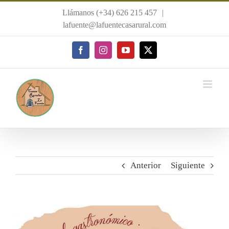
Saltar
Llámanos (+34) 626 215 457
|
al
lafuente@lafuentecasarural.com
contenido
Facebook
Instagram
YouTube
X
Anterior
Siguiente