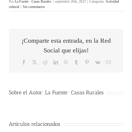
Por
La Fuente · Casas Rurales
|
septiembre 26th, 2023
|
Categorías:
Actividad
cultural
|
Sin comentarios
¡Comparte esta entrada, en la Red
Social que elijas!
Facebook
X
Reddit
LinkedIn
WhatsApp
Tumblr
Pinterest
Vk
Correo
electrónico
Sobre el Autor:
La Fuente · Casas Rurales
Artículos relacionados