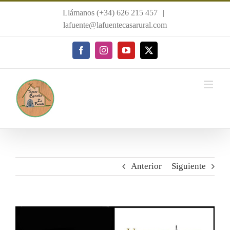
Saltar
Llámanos (+34) 626 215 457
|
al
lafuente@lafuentecasarural.com
contenido
Facebook
Instagram
YouTube
X
Anterior
Siguiente