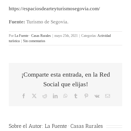
https://
espaciosdearteyturismosegovia.
com/
Fuente:
Turismo de Segovia.
Por
La Fuente · Casas Rurales
|
mayo 25th, 2021
|
Categorías:
Actividad
turística
|
Sin comentarios
¡Comparte esta entrada, en la Red
Social que elijas!
Facebook
X
Reddit
LinkedIn
WhatsApp
Tumblr
Pinterest
Vk
Correo
electrónico
Sobre el Autor:
La Fuente · Casas Rurales