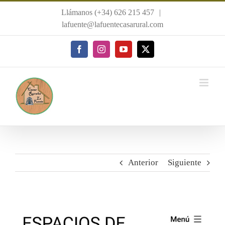
Saltar
Llámanos (+34) 626 215 457
|
al
lafuente@lafuentecasarural.com
contenido
Facebook
Instagram
YouTube
X
Anterior
Siguiente