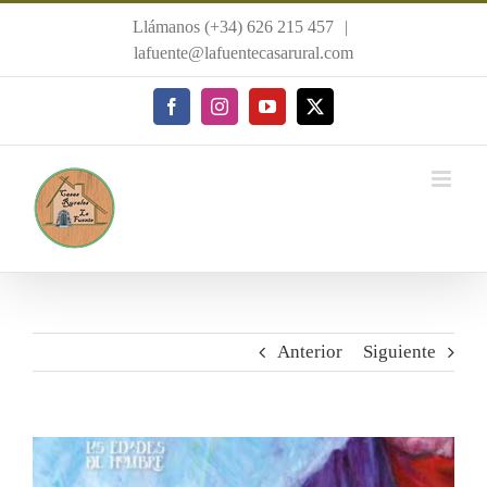
Saltar
Llámanos (+34) 626 215 457
|
al
lafuente@lafuentecasarural.com
contenido
Facebook
Instagram
YouTube
X
Anterior
Siguiente