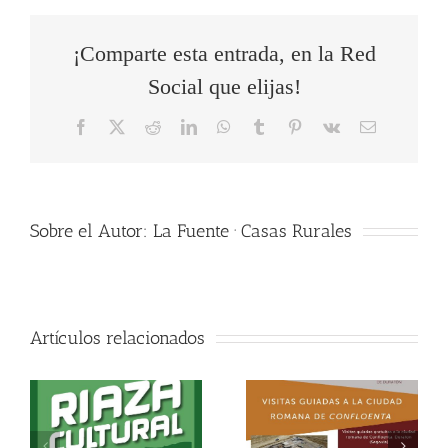
¡Comparte esta entrada, en la Red
Social que elijas!
Facebook
X
Reddit
LinkedIn
WhatsApp
Tumblr
Pinterest
Vk
Correo
electrónico
Sobre el Autor:
La Fuente · Casas Rurales
Artículos relacionados