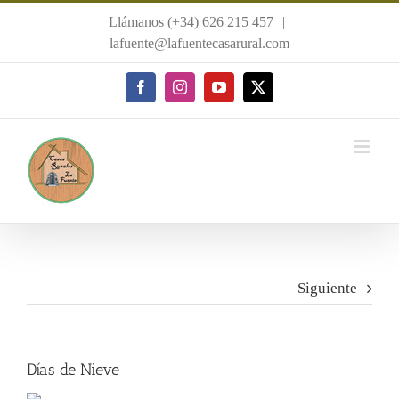
Saltar
Llámanos (+34) 626 215 457
|
al
lafuente@lafuentecasarural.com
contenido
Facebook
Instagram
YouTube
X
Siguiente
Días de Nieve