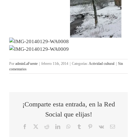
Por
adminLaFuente
|
febrero 11th, 2014
|
Categorías:
Actividad cultural
|
Sin
comentarios
¡Comparte esta entrada, en la Red
Social que elijas!
Facebook
X
Reddit
LinkedIn
WhatsApp
Tumblr
Pinterest
Vk
Correo
electrónico