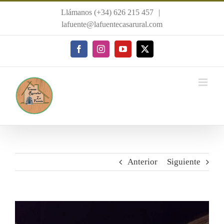
Saltar
Llámanos (+34) 626 215 457
|
al
lafuente@lafuentecasarural.com
contenido
Facebook
Instagram
YouTube
X
Anterior
Siguiente