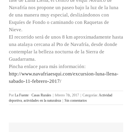
fase de Luna Llena, el centro de esquí Nórdico de
Navafría nos propone un paseo bajo la luz de la luna
de una manera muy especial, deslizándonos con
Esquíes de Fondo o caminando con Raquetas de
Nieve.
El recorrido será de unos 8 km aproximadamente hasta
una atalaya cercana al Pto de Navafría, desde donde
contemplar la belleza nocturna de la Sierra de
Guadarrama.
Pincha enlace para más información:
http://www.navafriaesqui.com/excursion-luna-llena-
sabado-11-febrero-2017/
Por
La Fuente · Casas Rurales
|
febrero 7th, 2017
|
Categorías:
Actividad
deportiva
,
actividades en la naturaleza
|
Sin comentarios