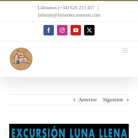
Saltar
Llámanos (+34) 626 215 457
|
al
lafuente@lafuentecasarural.com
contenido
Facebook
Instagram
YouTube
X
Anterior
Siguiente