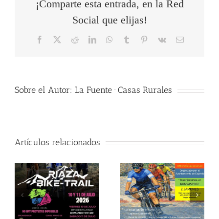
¡Comparte esta entrada, en la Red
Social que elijas!
Facebook
X
Reddit
LinkedIn
WhatsApp
Tumblr
Pinterest
Vk
Correo
electrónico
Sobre el Autor:
La Fuente · Casas Rurales
Artículos relacionados