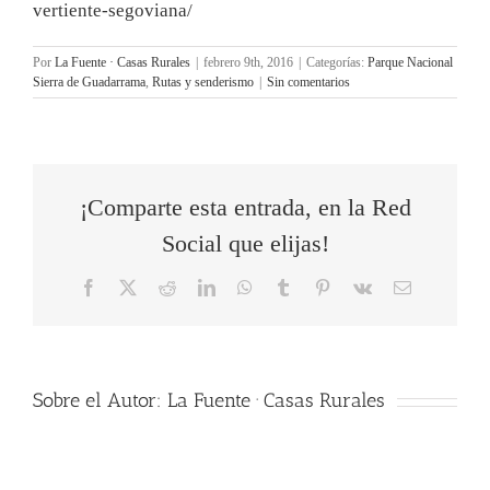
vertiente-segoviana/
Por
La Fuente · Casas Rurales
|
febrero 9th, 2016
|
Categorías:
Parque Nacional
Sierra de Guadarrama
,
Rutas y senderismo
|
Sin comentarios
¡Comparte esta entrada, en la Red
Social que elijas!
Facebook
X
Reddit
LinkedIn
WhatsApp
Tumblr
Pinterest
Vk
Correo
electrónico
Sobre el Autor:
La Fuente · Casas Rurales