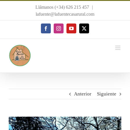
Saltar
Llámanos (+34) 626 215 457
|
al
lafuente@lafuentecasarural.com
contenido
Facebook
Instagram
YouTube
X
Anterior
Siguiente