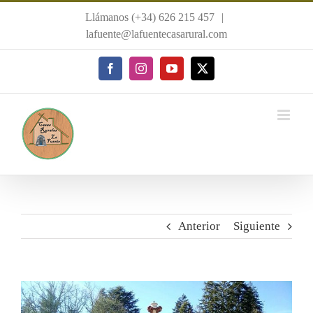
Saltar
Llámanos (+34) 626 215 457
|
al
lafuente@lafuentecasarural.com
contenido
Facebook
Instagram
YouTube
X
Anterior
Siguiente