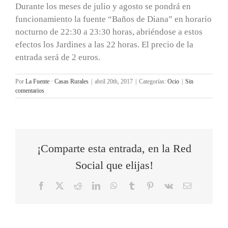
Durante los meses de julio y agosto se pondrá en
funcionamiento la fuente “Baños de Diana” en horario
nocturno de 22:30 a 23:30 horas, abriéndose a estos
efectos los Jardines a las 22 horas. El precio de la
entrada será de 2 euros.
Por
La Fuente · Casas Rurales
|
abril 20th, 2017
|
Categorías:
Ocio
|
Sin
comentarios
¡Comparte esta entrada, en la Red
Social que elijas!
Facebook
X
Reddit
LinkedIn
WhatsApp
Tumblr
Pinterest
Vk
Correo
electrónico