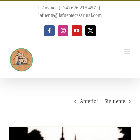
Saltar
Llámanos (+34) 626 215 457
|
al
lafuente@lafuentecasarural.com
contenido
Facebook
Instagram
YouTube
X
Anterior
Siguiente