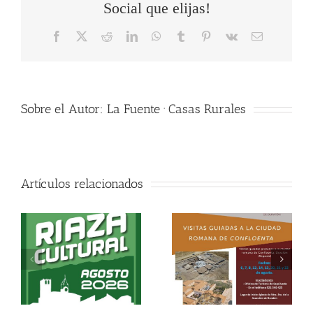
Social que elijas!
Facebook
X
Reddit
LinkedIn
WhatsApp
Tumblr
Pinterest
Vk
Correo
electrónico
Sobre el Autor:
La Fuente · Casas Rurales
Artículos relacionados