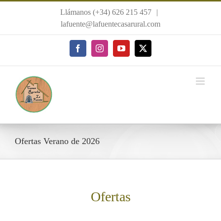
Saltar
Llámanos (+34) 626 215 457
|
al
lafuente@lafuentecasarural.com
contenido
Facebook
Instagram
YouTube
X
Ofertas Verano de 2026
Ofertas